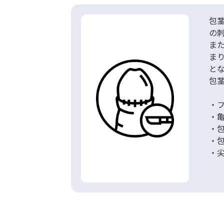
包
の
ま
ま
と
包
・
・
・
・
・