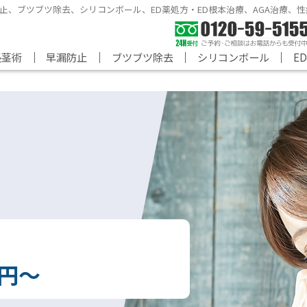
止、ブツブツ除去、シリコンボール、
ED薬処方・ED根本治療、AGA治療
｜
｜
｜
｜
長茎術
早漏防止
ブツブツ除去
シリコンボール
E
円～