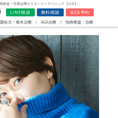
、性病検査・性病治療ならエーツークリニック【公式】
LINE相談
無料相談
WEB予約
｜
｜
D薬処方・根本治療
AGA治療
性病検査・治療