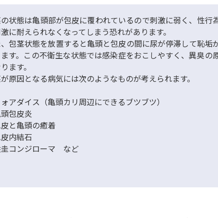
茎の状態は亀頭部が包皮に覆われているので刺激に弱く、性行
刺激に耐えられなくなってしまう恐れがあります。
た、包茎状態を放置すると亀頭と包皮の間に尿が停滞して恥垢
ります。この不衛生な状態では感染症をおこしやすく、異臭の
なります。
茎が原因となる病気には次のようなものが考えられます。
フォアダイス
（亀頭カリ周辺にできるブツブツ）
亀頭包皮炎
包皮と亀頭の癒着
包皮内結石
尖圭コンジローマ など