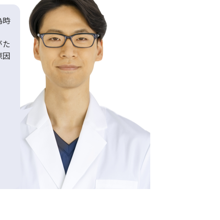
為時
がた
原因