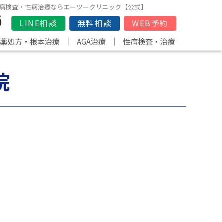
、性病検査・性病治療ならエーツークリニック【公式】
LINE相談
無料相談
WEB予約
｜
｜
D薬処方・根本治療
AGA治療
性病検査・治療
院