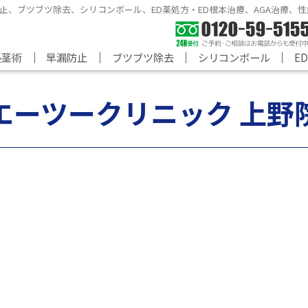
止、ブツブツ除去、シリコンボール、
ED薬処方・ED根本治療、AGA治療
｜
｜
｜
｜
長茎術
早漏防止
ブツブツ除去
シリコンボール
E
エーツークリニック 上野