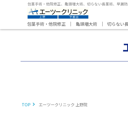
包茎手術・他院修正、亀頭増大術、切らない長茎術、早漏防
｜
｜
包茎手術・他院修正
亀頭増大術
切らない
TOP
エーツークリニック 上野院